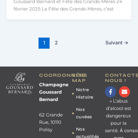
Goussard Bernard et Fête des Grands-Mères 24
février 2025 La Fête des Grands-Mères, c’est
1
2
Suivant
→
COORDONNÉES
SITE
CONTACT
MAP
NOUS !
Champagne
F
E
Notre
Goussard
a
n
Histoire
c
v
Bernard
« L’abus
e
e
d’alcool est
Nos
b
l
62 Grande
dangereux
o
o
cuvées
o
p
Rue, 10110
pour la
k
e
Nos
Polisy
santé.
À
conso
-
actualités