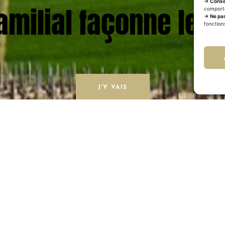
→ Conse
amilial façonne le tr
comporte
→ Ne pas
fonction
J'Y VAIS