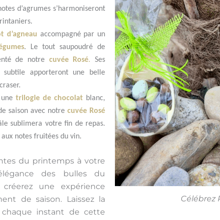
 notes d’agrumes s’harmoniseront
rintaniers.
ot d’agneau
accompagné par un
légumes
. Le tout saupoudré de
nté de notre
cuvée Rosé
.
Ses
 subtile apporteront une belle
craser.
 une
trilogie de chocolat
blanc,
de saison avec notre
cuvée Rosé
âle sublimera votre fin de repas.
aux notes fruitées du vin.
rantes du printemps à votre
’élégance des bulles du
 créerez une expérience
Célébrez 
nt de saison. Laissez la
 chaque instant de cette