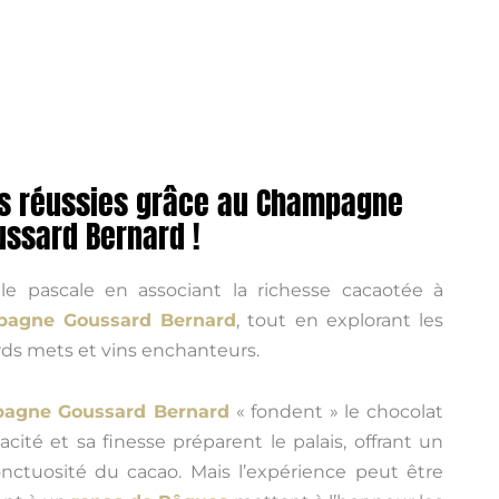
es réussies grâce au Champagne
ssard Bernard !
le pascale en associant la richesse cacaotée à
agne Goussard Bernard
, tout en explorant les
rds mets et vins enchanteurs.
agne Goussard Bernard
« fondent » le chocolat
cité et sa finesse préparent le palais, offrant un
’onctuosité du cacao. Mais l’expérience peut être