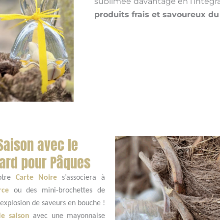
sublimée davantage en l’intégr
produits frais et savoureux d
Saison avec le
ard pour Pâques
otre
Carte Noire
s’associera à
rce
ou des mini-brochettes de
 explosion de saveurs en bouche !
de saison
avec une mayonnaise