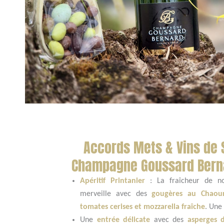
Accords Mets & Vins de 
Champagne Goussard Bern
Apéritif Printanier
: La fraîcheur de n
merveille avec des
gougères au Chaou
tomates cerises et mozzarella fraîch
e
. Une
Une
entrée délicate
avec des
asperges 