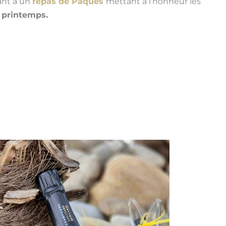
ant à un
repas de Pâques
mettant à l’honneur les
u printemps.