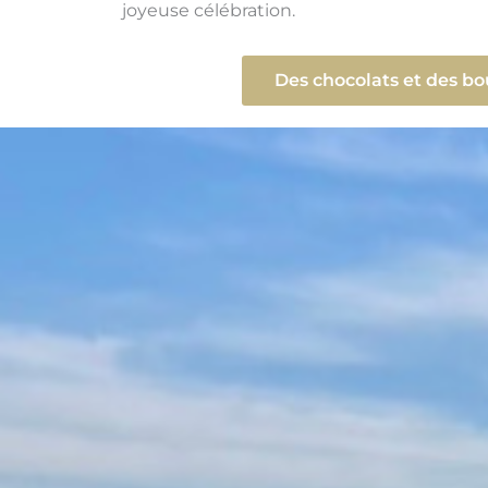
joyeuse célébration.
Des chocolats et des bo