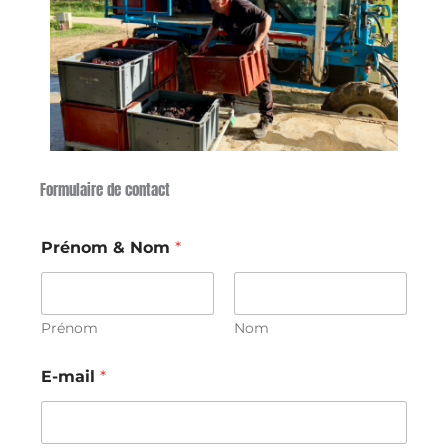
Formulaire de contact
Prénom & Nom
*
Prénom
Nom
*
E-mail
*
M
e
s
s