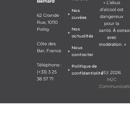
c
v
Bernard
« L’abus
e
e
d’alcool est
Nos
b
l
62 Grande
dangereux
o
o
cuvées
o
p
Rue, 10110
pour la
k
e
Nos
Polisy
santé.
À
conso
-
actualités
f
avec
Côte des
modération. »
Nous
Bar, France
contacter
Téléphone :
Politique de
(+33) 3 25
(©): 2026
,
confidentialité
38 57 71
M2C
Communicati