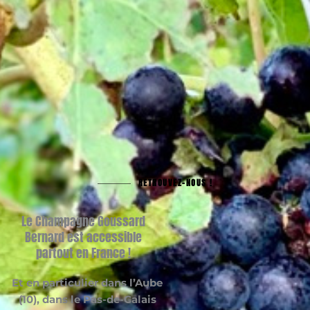
RETROUVEZ-NOUS !
Le Champagne Goussard
Bernard est accessible
partout en France !
Et en particulier dans l’Aube
(10), dans le Pas-de-Calais