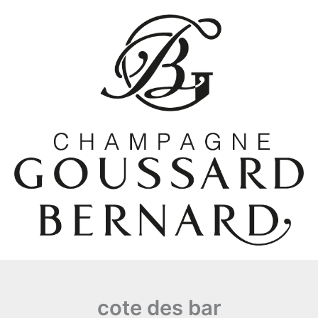
Aller
au
contenu
cote des bar