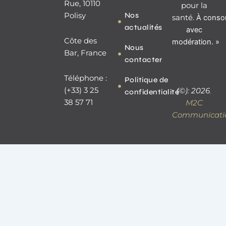
o
p
Rue, 10110
pour la
k
e
Nos
Polisy
santé.
À
conso
-
actualités
f
avec
Côte des
modération. »
Nous
Bar, France
contacter
Téléphone :
Politique de
(+33) 3 25
(©): 2026
,
confidentialité
38 57 71
M2C
Communicati