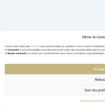
Gérer le con
>
Notre site utilise des
Cookies
pour personnaliser et améliorer votre confort d'utilisation 
→ Consentir
à ces technologies nous permettra de traiter des données telles que le com
→ Ne pas consentir
ou retirer son consentement peut nuire à certaines caractéristiques 
Accep
Refus
Voir les pr
Politique de cookies
Politiq