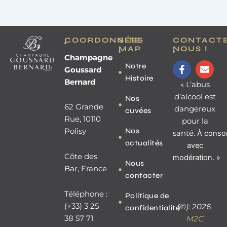
COORDONNÉES
SITE
CONTACT
MAP
NOUS !
Champagne
F
E
Notre
Goussard
a
n
Histoire
c
v
Bernard
« L’abus
e
e
d’alcool est
Nos
b
l
62 Grande
dangereux
o
o
cuvées
o
p
Rue, 10110
pour la
k
e
Nos
Polisy
santé.
À
conso
-
actualités
f
avec
Côte des
modération. »
Nous
Bar, France
contacter
Téléphone :
Politique de
(+33) 3 25
(©): 2026
,
confidentialité
38 57 71
M2C