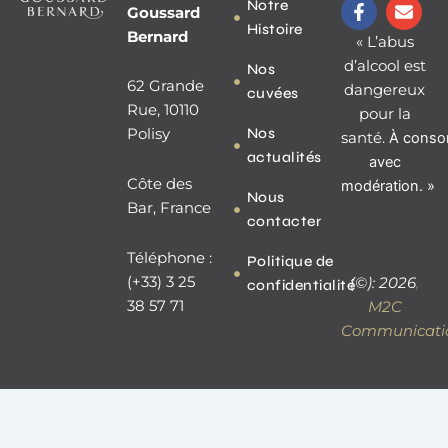
F
E
Notre
Goussard
a
n
Histoire
c
v
Bernard
« L’abus
e
e
d’alcool est
Nos
b
l
62 Grande
dangereux
o
o
cuvées
o
p
Rue, 10110
pour la
k
e
Nos
Polisy
santé.
À
conso
-
actualités
f
avec
Côte des
modération. »
Nous
Bar, France
contacter
Téléphone :
Politique de
(+33) 3 25
(©): 2026
,
confidentialité
38 57 71
M2C
Communicati