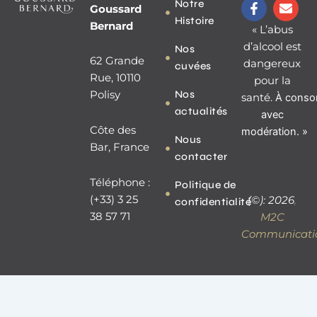
F
E
Notre
Goussard
a
n
Histoire
c
v
Bernard
« L’abus
e
e
d’alcool est
Nos
b
l
62 Grande
dangereux
o
o
cuvées
o
p
Rue, 10110
pour la
k
e
Nos
Polisy
santé.
À
conso
-
actualités
f
avec
Côte des
modération. »
Nous
Bar, France
contacter
Téléphone :
Politique de
(+33) 3 25
(©): 2026
,
confidentialité
38 57 71
M2C
Communicati