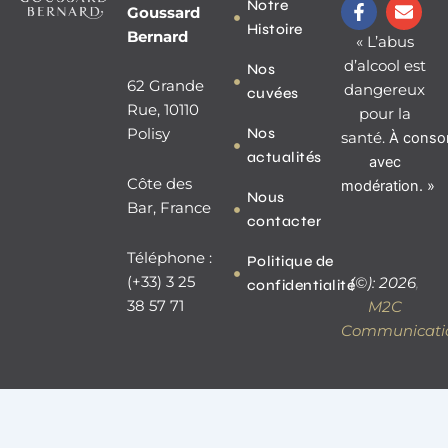
F
E
Notre
Goussard
a
n
Histoire
c
v
Bernard
« L’abus
e
e
d’alcool est
Nos
b
l
62 Grande
dangereux
o
o
cuvées
o
p
Rue, 10110
pour la
k
e
Nos
Polisy
santé.
À
conso
-
actualités
f
avec
Côte des
modération. »
Nous
Bar, France
contacter
Téléphone :
Politique de
(+33) 3 25
(©): 2026
,
confidentialité
38 57 71
M2C
Communicati