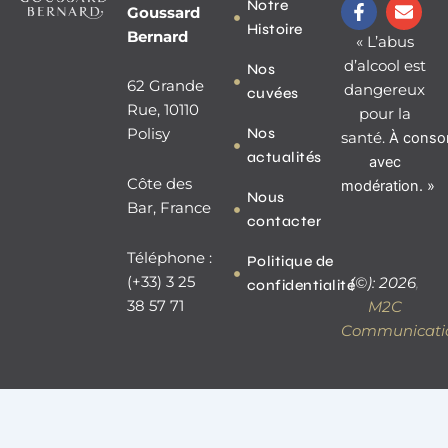
F
E
Notre
Goussard
a
n
Histoire
c
v
Bernard
« L’abus
e
e
d’alcool est
Nos
b
l
62 Grande
dangereux
o
o
cuvées
o
p
Rue, 10110
pour la
k
e
Nos
Polisy
santé.
À
conso
-
actualités
f
avec
Côte des
modération. »
Nous
Bar, France
contacter
Téléphone :
Politique de
(+33) 3 25
(©): 2026
,
confidentialité
38 57 71
M2C
Communicati