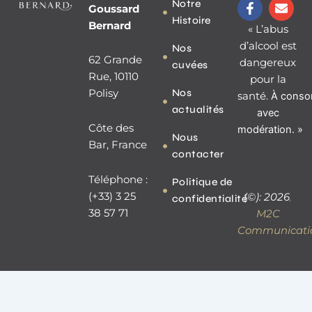
F
E
Notre
Goussard
a
n
Histoire
c
v
Bernard
« L’abus
e
e
d’alcool est
Nos
b
l
62 Grande
dangereux
o
o
cuvées
o
p
Rue, 10110
pour la
k
e
Nos
Polisy
santé.
À
conso
-
actualités
f
avec
Côte des
modération. »
Nous
Bar, France
contacter
Téléphone :
Politique de
(+33) 3 25
(©): 2026
,
confidentialité
38 57 71
M2C
Communicati