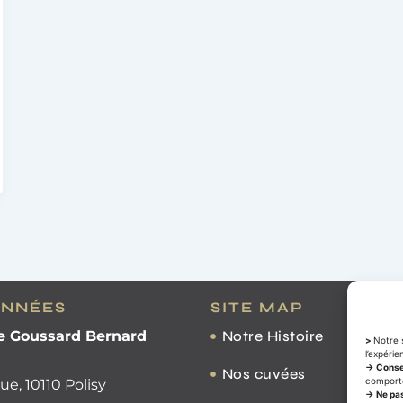
NNÉES
SITE MAP
 Goussard Bernard
Notre Histoire
>
Notre s
l’expérie
→ Conse
Nos cuvées
comporte
e, 10110 Polisy
→ Ne pas