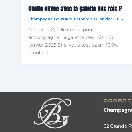
Quelle cuvée avec la galette des rois ?
Champagne Goussard Bernard
/
13 janvier 2025
Actualité Quelle cuvée pour
accompagner la galette des rois ? 13
janvier 2025 Et si vous testiez un 100%
Pinot […]
COORDO
Champagne
62 Grande Ru