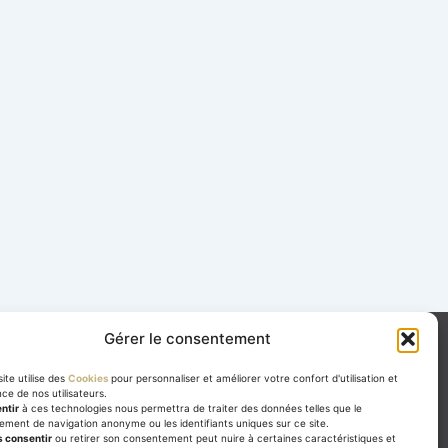
Gérer le consentement
CONTACTEZ-NOUS !
F
E
ite utilise des
Cookies
pour personnaliser et améliorer votre confort d'utilisation et
a
n
nce de nos utilisateurs.
c
v
« L’abus d’alcool est dangereux pour la
ntir
à ces technologies nous permettra de traiter des données telles que le
e
e
ment de navigation anonyme ou les identifiants uniques sur ce site.
À
consommer avec modération. »
santé.
b
l
 consentir
ou retirer son consentement peut nuire à certaines caractéristiques et