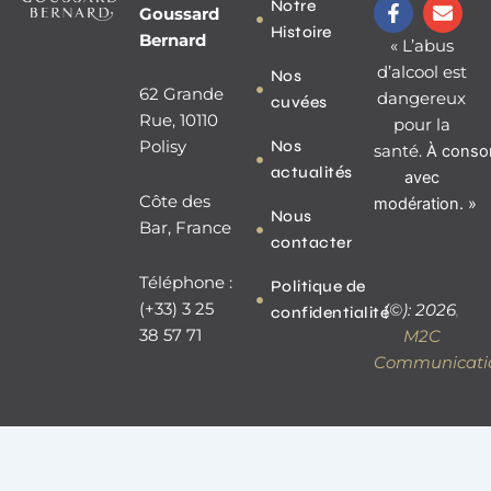
F
E
Notre
Goussard
a
n
Histoire
c
v
Bernard
« L’abus
e
e
d’alcool est
Nos
b
l
62 Grande
dangereux
o
o
cuvées
o
p
Rue, 10110
pour la
k
e
Nos
Polisy
santé.
À
conso
-
actualités
f
avec
Côte des
modération. »
Nous
Bar, France
contacter
Téléphone :
Politique de
(+33) 3 25
(©): 2026
,
confidentialité
38 57 71
M2C
Communicati