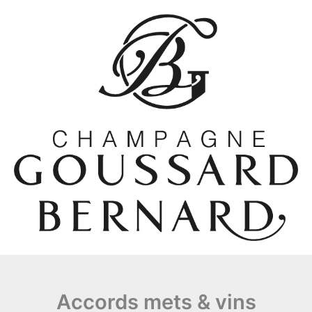
Aller
au
contenu
Accords mets & vins