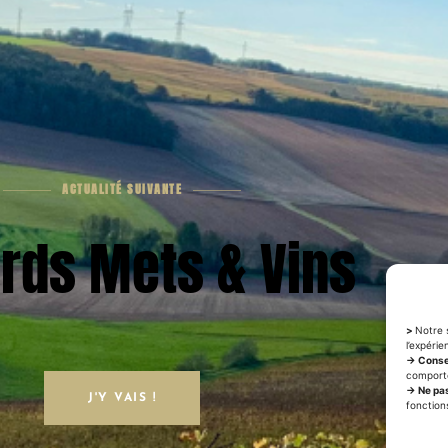
ACTUALITÉ SUIVANTE
rds Mets & Vins
>
Notre s
l’expérie
→ Conse
comporte
→ Ne pas
J'Y VAIS !
fonction