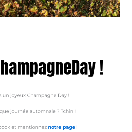
#ChampagneDay !
ons un joyeux Champagne Day !
ique journée automnale ? Tchin !
cebook et mentionnez
notre page
!